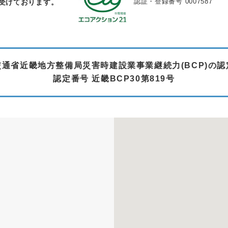
認証・登録番号 0007587
を受けております。
通省近畿地方整備局災害時建設業事業継続力(BCP)の
認定番号 近畿BCP30第819号