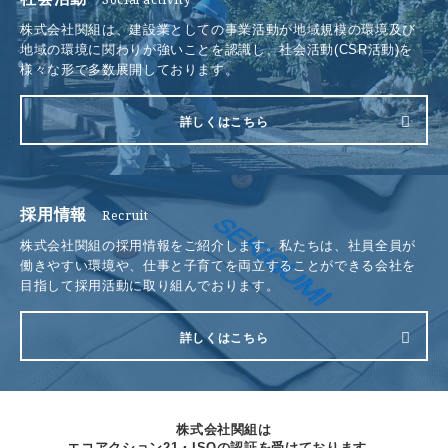
株式会社関組は、建設業としての事業活動が地域規模の環境及び
採用情報
地域の環境に関わりが強いことを認識し、社会活動(CSR活動)を
電話をかける
様々な形で多数展開しております。
お問い合わせ
詳しくはこちら
採用情報
Recruit
株式会社関組の採用情報をご紹介します。私たちは、社員全員が
働きやすい環境や、仕事と子育てを両立することができる会社を
目指して採用活動に取り組んでおります。
詳しくはこちら
株式会社関組は
エコアクション21・ISOの認証を受けております。