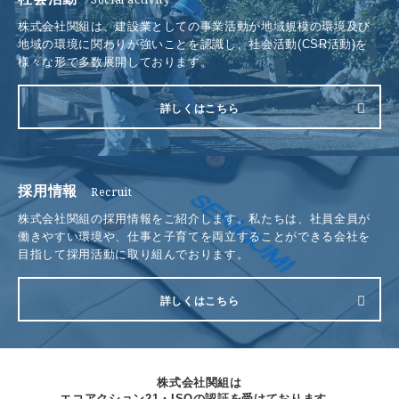
株式会社関組は、建設業としての事業活動が地域規模の環境及び
採用情報
地域の環境に関わりが強いことを認識し、社会活動(CSR活動)を
電話をかける
様々な形で多数展開しております。
お問い合わせ
詳しくはこちら
採用情報
Recruit
株式会社関組の採用情報をご紹介します。私たちは、社員全員が
働きやすい環境や、仕事と子育てを両立することができる会社を
目指して採用活動に取り組んでおります。
詳しくはこちら
株式会社関組は
エコアクション21・ISOの認証を受けております。