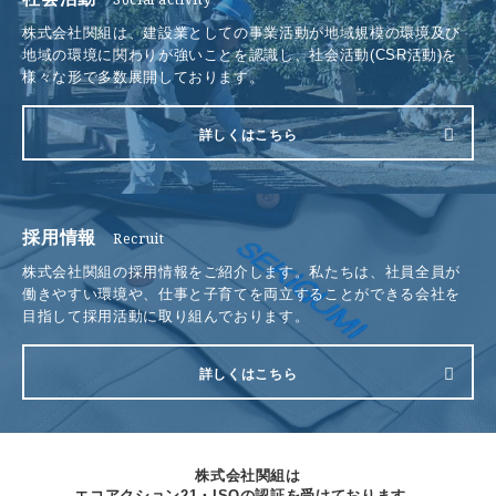
株式会社関組は、建設業としての事業活動が地域規模の環境及び
採用情報
地域の環境に関わりが強いことを認識し、社会活動(CSR活動)を
電話をかける
様々な形で多数展開しております。
お問い合わせ
詳しくはこちら
採用情報
Recruit
株式会社関組の採用情報をご紹介します。私たちは、社員全員が
働きやすい環境や、仕事と子育てを両立することができる会社を
目指して採用活動に取り組んでおります。
詳しくはこちら
株式会社関組は
エコアクション21・ISOの認証を受けております。